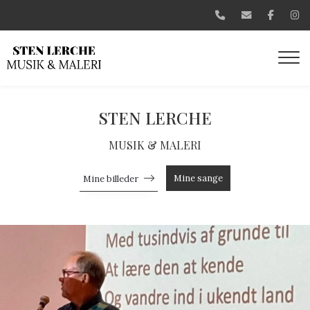
Gå
til
hovedindhold
STEN LERCHE
MUSIK & MALERI
Mine sange
Mine billeder