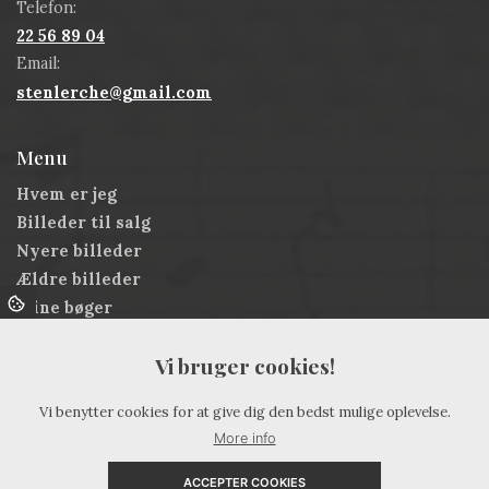
Telefon:
22 56 89 04
Email:
stenlerche@gmail.com
Menu
Hvem er jeg
Billeder til salg
Nyere billeder
Ældre billeder
Mine bøger
Alt hvad du hører
Vi bruger cookies!
Øvrige sange
En aften med Hans Povlsen
Vi benytter cookies for at give dig den bedst mulige oplevelse.
Jorden rundt med guitar på ryggen
More info
Salmejazz
Kontakt
ACCEPTER COOKIES