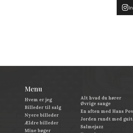
I
Menu
Alt hvad du hører
Hvem er jeg
Øvrige sange
Billeder til salg
En aften med Hans Po
Nyere billeder
Jorden rundt med guit
Ældre billeder
Salmejazz
Mine bøger